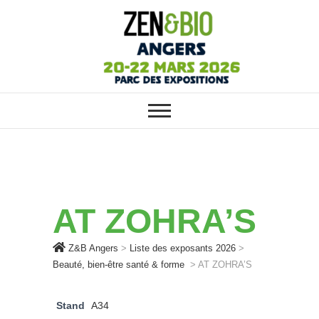
ZEN&BIO ANGERS : VOTRE
Z&B Angers
SALON ÉCOLO, BIO, BIEN-ÊTRE
ET HABITAT SAIN
AT ZOHRA’S
Z&B Angers
>
Liste des exposants 2026
>
Beauté, bien-être santé & forme
>
AT ZOHRA’S
Stand
A34