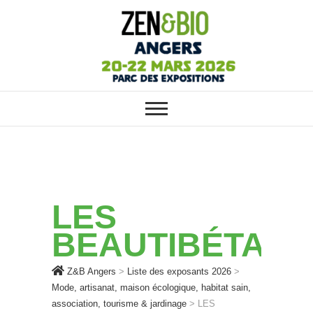
ZEN&BIO ANGERS : VOTRE
Z&B Angers
SALON ÉCOLO, BIO, BIEN-ÊTRE
ET HABITAT SAIN
LES
BEAUTIBÉTAIN
Z&B Angers
>
Liste des exposants 2026
>
Mode, artisanat, maison écologique, habitat sain,
association, tourisme & jardinage
>
LES