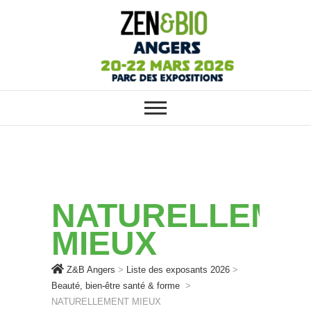
ZEN&BIO ANGERS : VOTRE
Z&B Angers
SALON ÉCOLO, BIO, BIEN-ÊTRE
ET HABITAT SAIN
NATURELLEME
MIEUX
Z&B Angers
>
Liste des exposants 2026
>
Beauté, bien-être santé & forme
>
NATURELLEMENT MIEUX