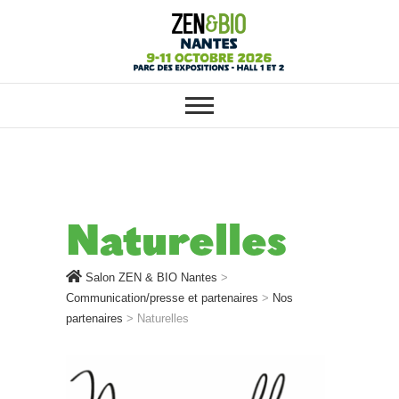
SALON ZEN & BIO NANTES :
Salon ZEN & BIO
VOTRE SALON BIO, BIEN-ÊTRE
ET HABITAT SAIN
Nantes
Naturelles
Salon ZEN & BIO Nantes
>
Communication/presse et partenaires
>
Nos
partenaires
>
Naturelles