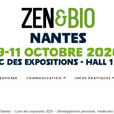
antes
N BIO, BIEN-ÊTRE ET HABITAT SAIN
EXPOSER
COMMUNICATION
INFOS PRATIQUES
 Nantes
>
Liste des exposants 2025
>
Développement personnel, médecines 