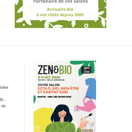
tobre
8h -
n du