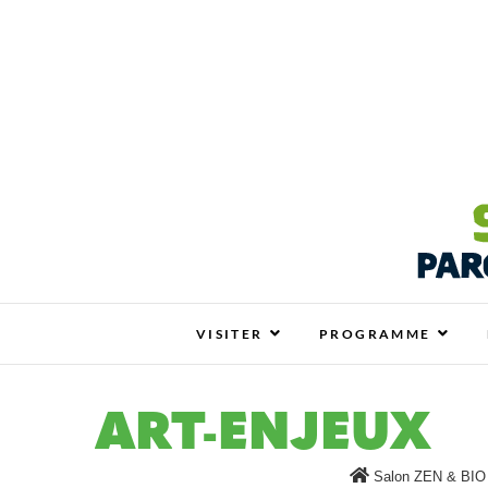
Salon ZEN & BIO N
SALON ZEN & BIO NANTES : VOTRE SALO
VISITER
PROGRAMME
ART-ENJEUX
Salon ZEN & BIO