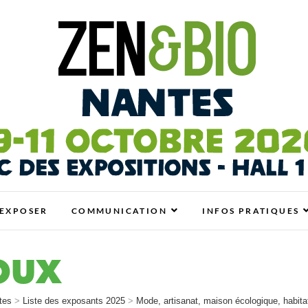
antes
N BIO, BIEN-ÊTRE ET HABITAT SAIN
EXPOSER
COMMUNICATION
INFOS PRATIQUES
OUX
tes
>
Liste des exposants 2025
>
Mode, artisanat, maison écologique, habitat