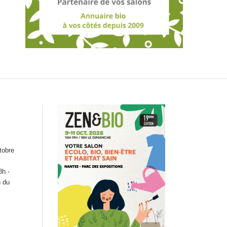
tobre
8h -
n du