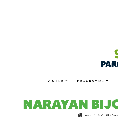
Salon ZEN & BIO N
SALON ZEN & BIO NANTES : VOTRE SALO
VISITER
PROGRAMME
NARAYAN BIJ
Salon ZEN & BIO Nan