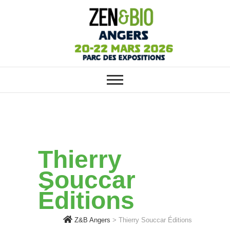
ZEN&BIO ANGERS : VOTRE
Z&B Angers
SALON ÉCOLO, BIO, BIEN-ÊTRE
ET HABITAT SAIN
Thierry
Souccar
Éditions
Z&B Angers
>
Thierry Souccar Éditions