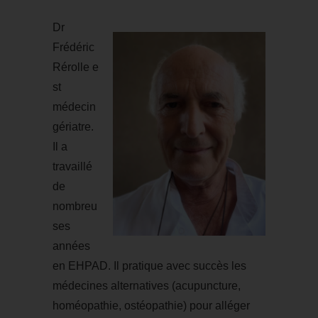
Dr
Frédéric
Rérolle e
st
médecin
gériatre.
Il a
travaillé
de
nombreu
ses
années
en EHPAD. Il pratique avec succès les
médecines alternatives (acupuncture,
homéopathie, ostéopathie) pour alléger