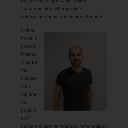
éditions du Dauphin avec Julien
Lachaume, kinésithérapeute et
ostéopathe depuis une dizaine d’années.
Il vit et
travaille
près de
Poitiers.
Aujourd
’hui,
titulaire
d’un
diplôme
de
praticie
n et
maître praticien en hypnose, cette pratique