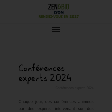
SALON ZEN&BIO LYON : VOTRE
Salon Zen&Bio
SALON ÉCOLO, BIO, BIEN-ÊTRE
ET HABITAT SAIN
Lyon
Conférences
experts 2024
Conférences experts 2024
Chaque jour, des conférences animées
par des experts, intervenant sur des