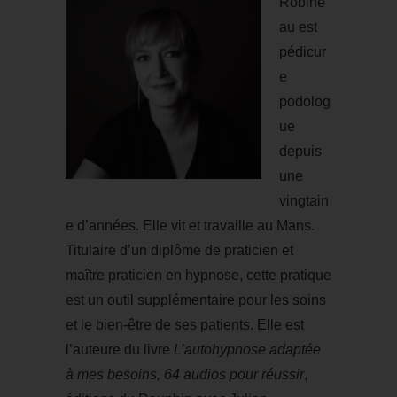
Robine
au est
pédicur
e
podolog
ue
depuis
une
vingtain
e d’années. Elle vit et travaille au Mans.
Titulaire d’un diplôme de praticien et
maître praticien en hypnose, cette pratique
est un outil supplémentaire pour les soins
et le bien-être de ses patients. Elle est
l’auteure du livre
L’autohypnose adaptée
à mes besoins, 64 audios
pour réussir
,