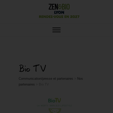
SALON ZEN&BIO LYON : VOTRE
Salon Zen&Bio
SALON ÉCOLO, BIO, BIEN-ÊTRE
ET HABITAT SAIN
Lyon
Bio TV
Communication/presse et partenaires
>
Nos
partenaires
>
Bio TV