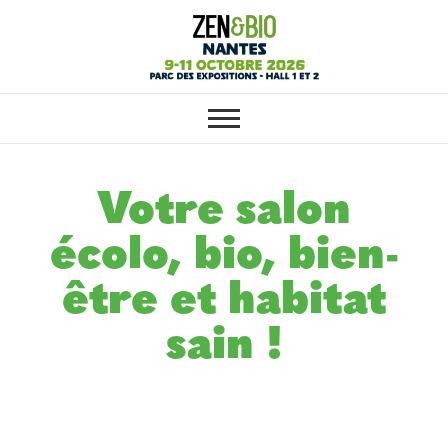
SALON ZEN & BIO NANTES :
Salon ZEN & BIO
VOTRE SALON BIO, BIEN-ÊTRE
ET HABITAT SAIN
Nantes
Votre salon
écolo, bio, bien-
être et habitat
sain !