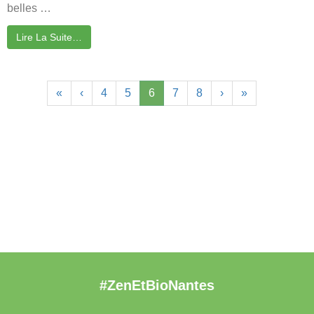
belles …
Lire La Suite…
«
‹
4
5
6
7
8
›
»
#ZenEtBioNantes