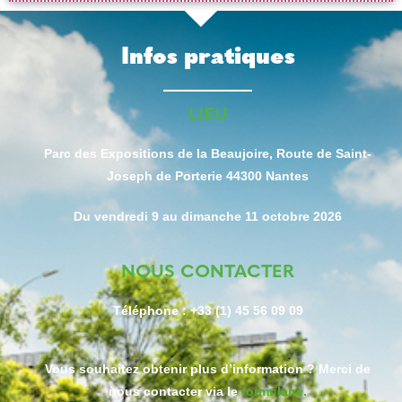
Infos pratiques
LIEU
Parc des Expositions de la Beaujoire, Route de Saint-
Joseph de Porterie 44300 Nantes
Du vendredi 9 au dimanche 11 octobre 2026
NOUS CONTACTER
Téléphone : +33 (1) 45 56 09 09
Vous souhaitez obtenir plus d’information ? Merci de
nous contacter via le
formulaire.