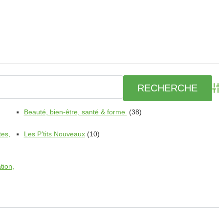
Ad
Beauté, bien-être, santé & forme
(38)
tes,
Les P’tits Nouveaux
(10)
tion,