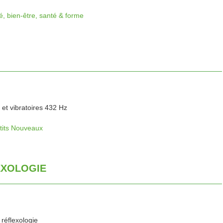
é, bien-être, santé & forme
 et vibratoires 432 Hz
’tits Nouveaux
EXOLOGIE
réflexologie