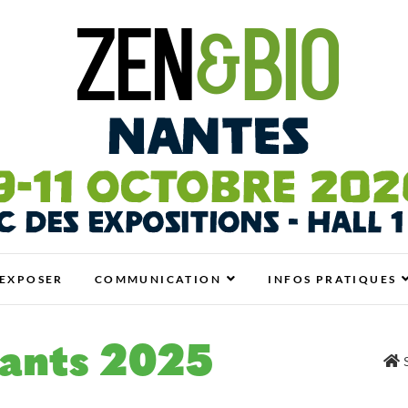
antes
N BIO, BIEN-ÊTRE ET HABITAT SAIN
EXPOSER
COMMUNICATION
INFOS PRATIQUES
sants 2025