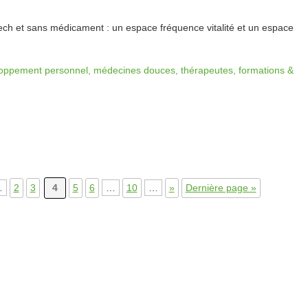
ech et sans médicament : un espace fréquence vitalité et un espace
oppement personnel, médecines douces, thérapeutes, formations &
…
2
3
4
5
6
…
10
…
»
Dernière page »