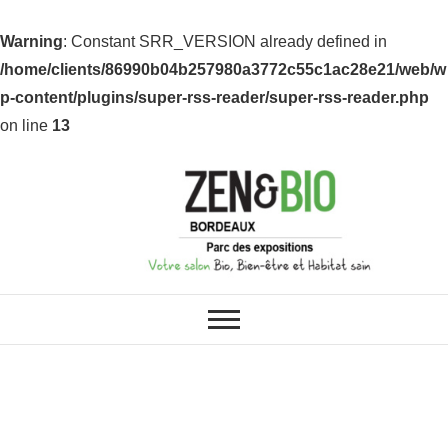
Warning
: Constant SRR_VERSION already defined in
/home/clients/86990b04b257980a3772c55c1ac28e21/web/w
p-content/plugins/super-rss-reader/super-rss-reader.php
on line
13
ZEN & BIO : VOS SALONS BIO,
Z&B Bordeaux
BIEN-ÊTRE ET HABITAT SAIN