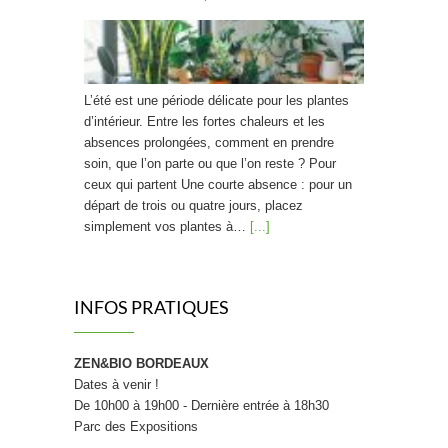
L’été est une période délicate pour les plantes
d’intérieur. Entre les fortes chaleurs et les
absences prolongées, comment en prendre
soin, que l’on parte ou que l’on reste ? Pour
ceux qui partent Une courte absence : pour un
départ de trois ou quatre jours, placez
simplement vos plantes à…
[...]
Trouver des protections hygiéniques bio
INFOS PRATIQUES
ZEN&BIO BORDEAUX
Dates à venir !
À l’heure où la rentrée de septembre invite à
De 10h00 à 19h00 - Dernière entrée à 18h30
repenser sa routine bien-être de A à Z, c’est
Parc des Expositions
aussi le bon moment pour s’interroger sur ses