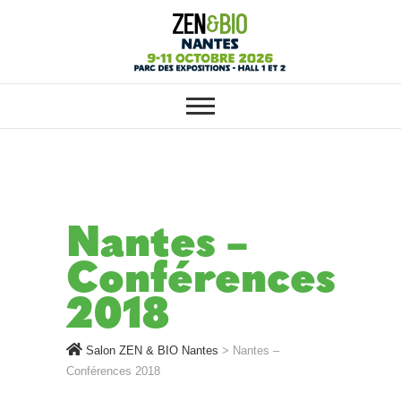
SALON ZEN & BIO NANTES :
Salon ZEN & BIO
VOTRE SALON BIO, BIEN-ÊTRE
ET HABITAT SAIN
Nantes
Nantes –
Conférences
2018
Salon ZEN & BIO Nantes
>
Nantes –
Conférences 2018