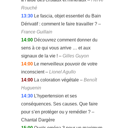
Rouché
13:30
Le fascia, objet essentiel du Bain
Dérivatif : comment le faire travailler ? –
France Guillain
14:00
Découvrez comment donner du
sens à ce qui vous arrive … et aux
signaux de la vie ! –
Gilles Guyon
14:00
Le merveilleux pouvoir de votre
inconscient –
Lionel Agullo
14:00
La coloration végétale –
Benoît
Huguenin
14:30
L’hypertension et ses
conséquences. Ses causes. Que faire
pour s’en protéger ou y remédier ? –
Chantal Dargère
15:00
Quels oméga 3 pour un maximum