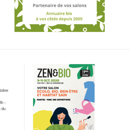
tobre
8h -
n du