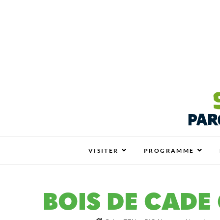
Salon ZEN & BIO N
SALON ZEN & BIO NANTES : VOTRE SALO
VISITER
PROGRAMME
BOIS DE CADE