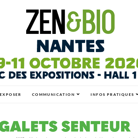
antes
N BIO, BIEN-ÊTRE ET HABITAT SAIN
EXPOSER
COMMUNICATION
INFOS PRATIQUES
 GALETS SENTEUR