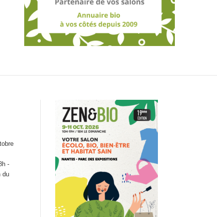
tobre
8h -
n du