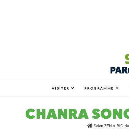
Salon ZEN & BIO N
SALON ZEN & BIO NANTES : VOTRE SALO
VISITER
PROGRAMME
CHANRA SON
Salon ZEN & BIO Na