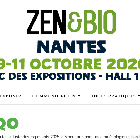
antes
N BIO, BIEN-ÊTRE ET HABITAT SAIN
EXPOSER
COMMUNICATION
INFOS PRATIQUES
QO
ntes
>
Liste des exposants 2025
>
Mode, artisanat, maison écologique, habit