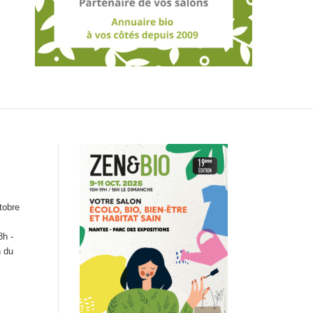
tobre
8h -
n du