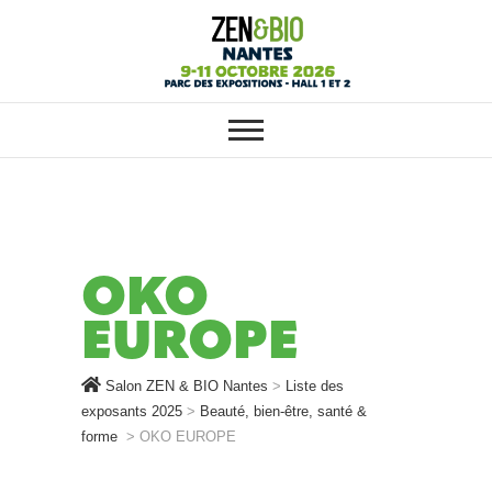
SALON ZEN & BIO NANTES :
Salon ZEN & BIO
VOTRE SALON BIO, BIEN-ÊTRE
ET HABITAT SAIN
Nantes
OKO
EUROPE
Salon ZEN & BIO Nantes
>
Liste des
exposants 2025
>
Beauté, bien-être, santé &
forme
>
OKO EUROPE