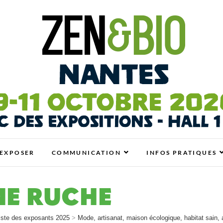
antes
N BIO, BIEN-ÊTRE ET HABITAT SAIN
EXPOSER
COMMUNICATION
INFOS PRATIQUES
NE RUCHE
iste des exposants 2025
>
Mode, artisanat, maison écologique, habitat sain, 