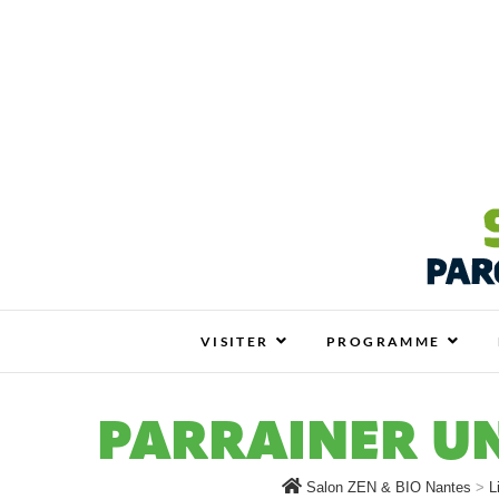
Salon ZEN & BIO N
SALON ZEN & BIO NANTES : VOTRE SALO
VISITER
PROGRAMME
PARRAINER U
Salon ZEN & BIO Nantes
>
L