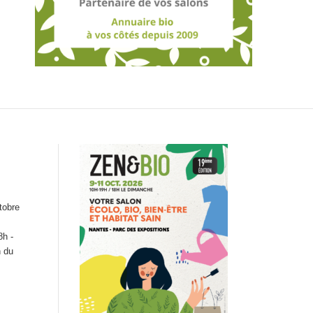
tobre
8h -
n du