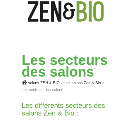
ZEN&BIO : VOS SALONS
salons ZEN & BIO
ÉCOLO, BIO, BIEN-ÊTRE ET
HABITAT SAIN
Les secteurs
des salons
salons ZEN & BIO
>
Les salons Zen & Bio
>
Les secteurs des salons
Les différents secteurs des
salons Zen & Bio :