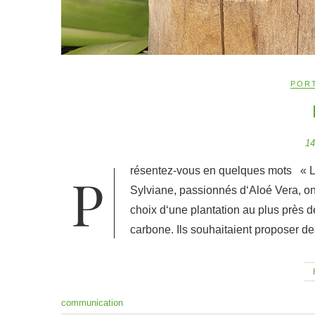
POR
14
Présentez-vous en quelques mots « L‘aventure NaturAloé a commencé en 2002, lorsque Patrick et
Sylviane, passionnés d‘Aloé Vera, ont 
choix d‘une plantation au plus près 
carbone. Ils souhaitaient proposer de
communication