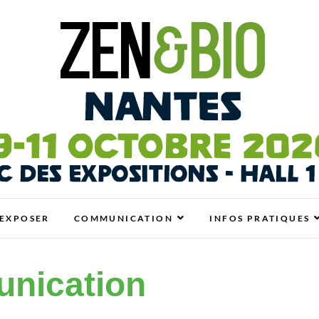
antes
N BIO, BIEN-ÊTRE ET HABITAT SAIN
EXPOSER
COMMUNICATION
INFOS PRATIQUES
nication