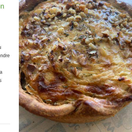
on
u
endre
,
na
s