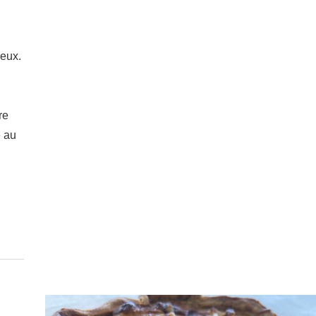
reux.
re
é au