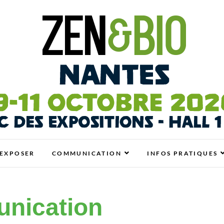
antes
N BIO, BIEN-ÊTRE ET HABITAT SAIN
EXPOSER
COMMUNICATION
INFOS PRATIQUES
nication