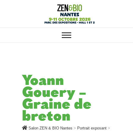
SALON ZEN & BIO NANTES :
Salon ZEN & BIO
VOTRE SALON BIO, BIEN-ÊTRE
ET HABITAT SAIN
Nantes
Yoann
Gouery –
Graine de
breton
Salon ZEN & BIO Nantes
>
Portrait exposant
>