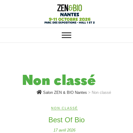
SALON ZEN & BIO NANTES :
Salon ZEN & BIO
VOTRE SALON BIO, BIEN-ÊTRE
ET HABITAT SAIN
Nantes
Non classé
Salon ZEN & BIO Nantes
>
Non classé
NON CLASSÉ
Best Of Bio
17 avril 2026