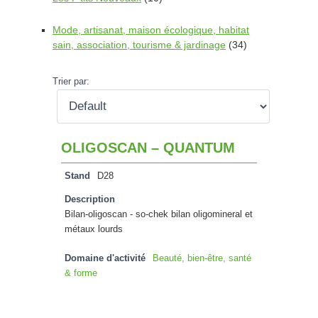
Mode, artisanat, maison écologique, habitat
sain, association, tourisme & jardinage
(34)
Trier par:
OLIGOSCAN – QUANTUM
Stand
D28
Description
Bilan-oligoscan - so-chek bilan oligomineral et
métaux lourds
Domaine d'activité
Beauté, bien-être, santé
& forme