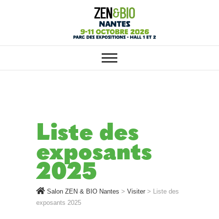
SALON ZEN & BIO NANTES :
Salon ZEN & BIO
VOTRE SALON BIO, BIEN-ÊTRE
ET HABITAT SAIN
Nantes
Liste des
exposants
2025
Salon ZEN & BIO Nantes
>
Visiter
>
Liste des
exposants 2025