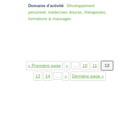
Domaine d'activité
Développement
personnel, médecines douces, thérapeutes,
formations & massages
« Première page
«
…
10
11
12
13
14
…
»
Dernière page »