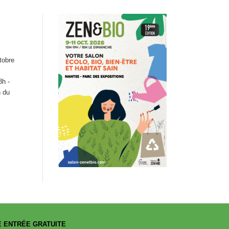
tobre
8h -
n du
 ENTRÉE GRATUITE