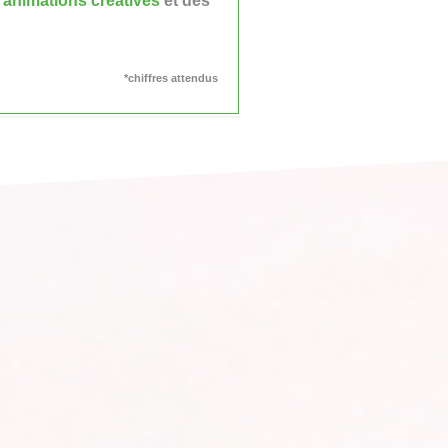
s
animations créatives
et des
*chiffres attendus