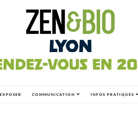
n
OLO, BIO, BIEN-ÊTRE ET HABITAT SAIN
EXPOSER
COMMUNICATION
INFOS PRATIQUES