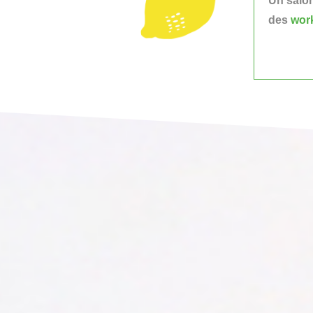
Un salon
des
wor