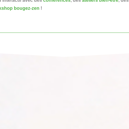
 interactif avec des
conférences
, des
ateliers bien-être
, de
kshop bougez-zen
!