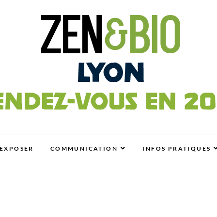
n
OLO, BIO, BIEN-ÊTRE ET HABITAT SAIN
EXPOSER
COMMUNICATION
INFOS PRATIQUES