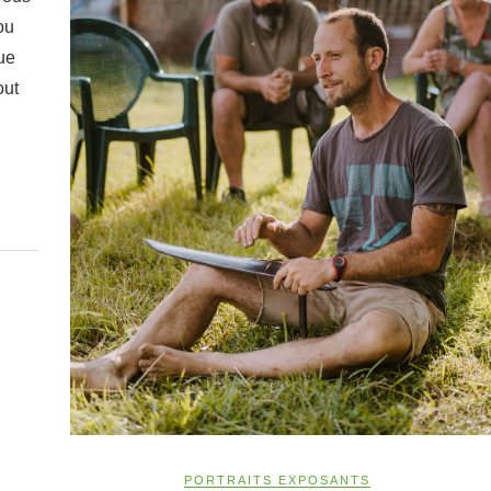
ou
ue
out
PORTRAITS EXPOSANTS