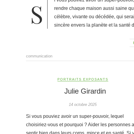
Si vous pouviez avoir un super-pouvoir, lequel choisiriez-vous et pourquoi ? On choisirait le pouvoir de
rendre chaque maison aussi saine qu’
célèbre, vivante ou décédée, qui sera
sincère envers la planète et la santé
communication
PORTRAITS EXPOSANTS
Julie Girardin
14 octobre 2025
Si vous pouviez avoir un super-pouvoir, lequel
choisiriez-vous et pourquoi ? Aider les personnes 
sentir bien dans leurs corps, mince et en santé. Si