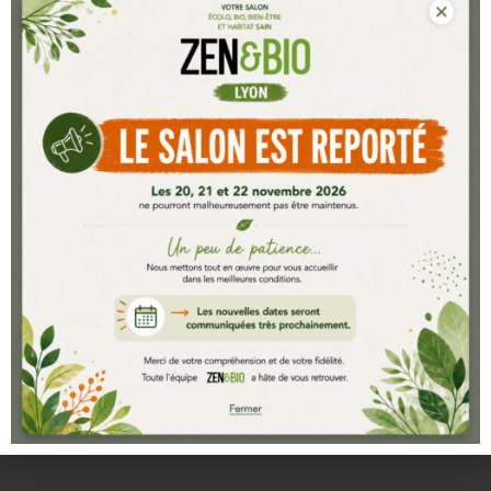
de deux jours, générant de profond
changement dans votre ville :
– Retrouver et Guérir son enfant intérieur
– La Résilience
– Les Six phases d’accès au lâcher prise
– La sagesse de Toltèques
Consultez la liste des exposants
CATÉGORIE :
PORTRAITS EXPOSANTS
←
LightHouse
SynerJ-Health
→