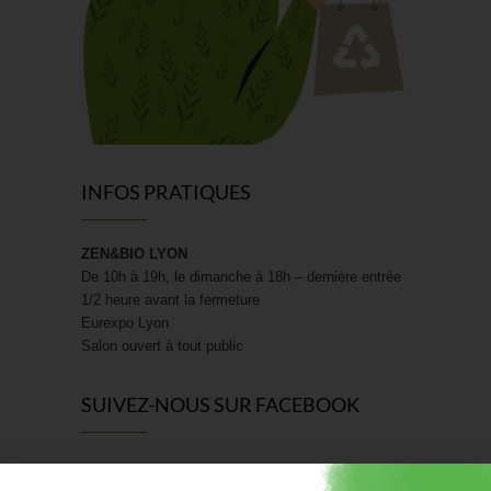
INFOS PRATIQUES
ZEN&BIO LYON
De 10h à 19h, le dimanche à 18h – dernière entrée
1/2 heure avant la fermeture
Eurexpo Lyon
Salon ouvert à tout public
SUIVEZ-NOUS SUR FACEBOOK