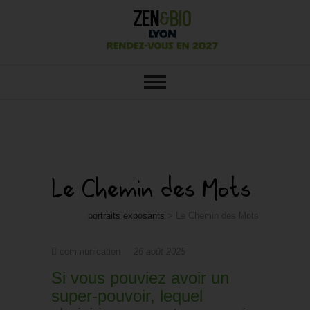
SALON ZEN&BIO LYON : VOTRE
Salon Zen&Bio
SALON ÉCOLO, BIO, BIEN-ÊTRE
ET HABITAT SAIN
Lyon
Le Chemin des Mots
portraits exposants
>
Le Chemin des Mots
communication
26 août 2025
Si vous pouviez avoir un
super-pouvoir, lequel