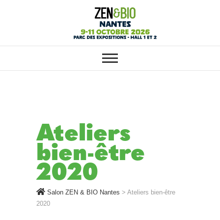
SALON ZEN & BIO NANTES :
Salon ZEN & BIO
VOTRE SALON BIO, BIEN-ÊTRE
ET HABITAT SAIN
Nantes
Ateliers
bien-être
2020
Salon ZEN & BIO Nantes
>
Ateliers bien-être
2020