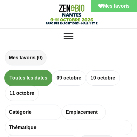
Mes favoris
SALON ZEN & BIO NANTES :
Salon ZEN & BIO
VOTRE SALON BIO, BIEN-ÊTRE
ET HABITAT SAIN
Nantes
Mes favoris (
0
)
Toutes les dates
09 octobre
10 octobre
11 octobre