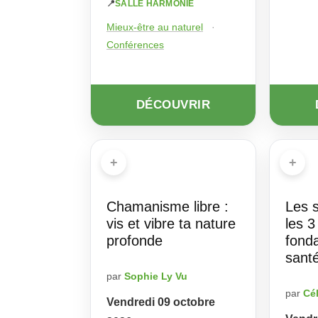
📍
SALLE HARMONIE
Mieux-être au naturel
·
Conférences
DÉCOUVRIR
+
+
Chamanisme libre :
Les 
vis et vibre ta nature
les 3
profonde
fond
sant
par
Sophie Ly Vu
par
Cé
Vendredi 09 octobre