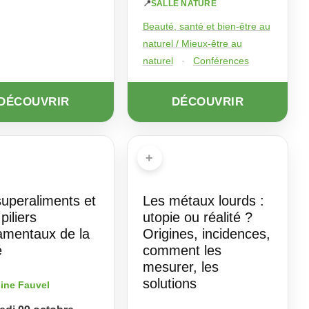
📍
SALLE NATURE
Beauté, santé et bien-être au
naturel / Mieux-être au
naturel
·
Conférences
DÉCOUVRIR
DÉCOUVRIR
+
superaliments et
Les métaux lourds :
 piliers
utopie ou réalité ?
amentaux de la
Origines, incidences,
é
comment les
mesurer, les
solutions
line Fauvel