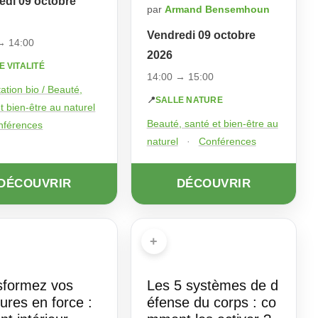
edi 09 octobre
par
Armand Bensemhoun
Vendredi 09 octobre
→ 14:00
2026
E VITALITÉ
14:00 → 15:00
ation bio / Beauté,
📍
SALLE NATURE
t bien-être au naturel
Beauté, santé et bien-être au
nférences
naturel
·
Conférences
DÉCOUVRIR
DÉCOUVRIR
+
sformez vos
Les 5 systèmes de d
ures en force :
éfense du corps : co