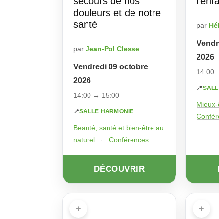
secours de nos
l’enf
douleurs et de notre
santé
par
Hé
Vendr
par
Jean-Pol Clesse
2026
Vendredi 09 octobre
14:00 
2026
📍
SALL
14:00 → 15:00
Mieux-ê
📍
SALLE HARMONIE
Confér
Beauté, santé et bien-être au
naturel
·
Conférences
DÉCOUVRIR
+
+