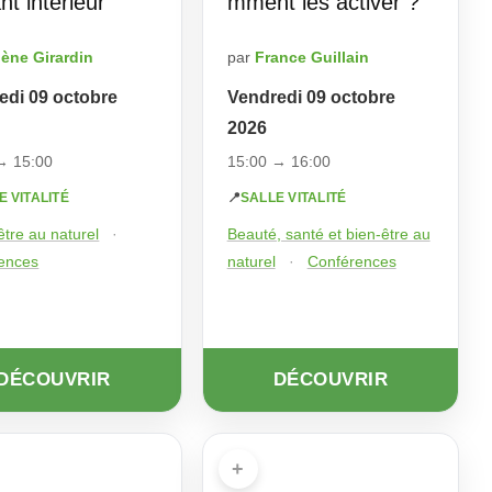
ant intérieur
mment les activer ?
lène Girardin
par
France Guillain
edi 09 octobre
Vendredi 09 octobre
2026
→ 15:00
15:00 → 16:00
E VITALITÉ
📍
SALLE VITALITÉ
tre au naturel
·
Beauté, santé et bien-être au
ences
naturel
·
Conférences
DÉCOUVRIR
DÉCOUVRIR
+