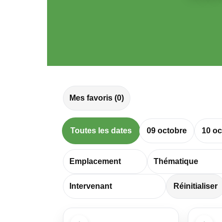
Mes favoris (
0
)
Toutes les dates
09 octobre
10 oc
Réinitialiser