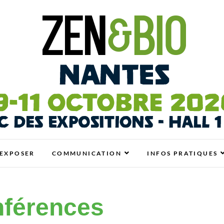
antes
N BIO, BIEN-ÊTRE ET HABITAT SAIN
EXPOSER
COMMUNICATION
INFOS PRATIQUES
férences