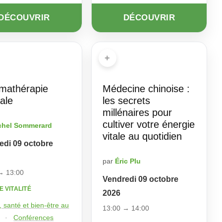
DÉCOUVRIR
DÉCOUVRIR
+
omathérapie
Médecine chinoise :
iale
les secrets
millénaires pour
cultiver votre énergie
chel Sommerard
vitale au quotidien
edi 09 octobre
par
Éric Plu
→ 13:00
Vendredi 09 octobre
E VITALITÉ
2026
 santé et bien-être au
13:00 → 14:00
·
Conférences