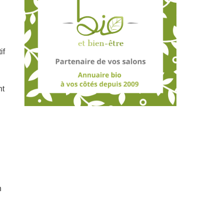
if
nt
n