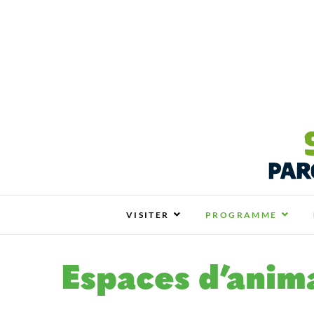
Salon ZEN & BIO N
SALON ZEN & BIO NANTES : VOTRE SALO
VISITER
PROGRAMME
Espaces d’anim