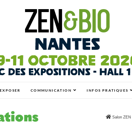
antes
N BIO, BIEN-ÊTRE ET HABITAT SAIN
EXPOSER
COMMUNICATION
INFOS PRATIQUES
ations
Salon ZEN