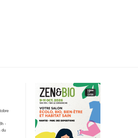
tobre
8h -
n du