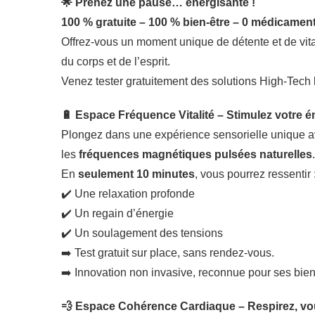
🌟 Prenez une pause… énergisante !
100 % gratuite – 100 % bien-être – 0 médicamen
Offrez-vous un moment unique de détente et de vita
du corps et de l’esprit.
Venez tester gratuitement des solutions High-Tech 
🔋 Espace Fréquence Vitalité – Stimulez votre é
Plongez dans une expérience sensorielle unique a
les
fréquences magnétiques pulsées naturelles
.
En
seulement 10 minutes
, vous pourrez ressentir 
✔️ Une relaxation profonde
✔️ Un regain d’énergie
✔️ Un soulagement des tensions
➡️ Test gratuit sur place, sans rendez-vous.
➡️ Innovation non invasive, reconnue pour ses bien
💨 Espace Cohérence Cardiaque – Respirez, vou