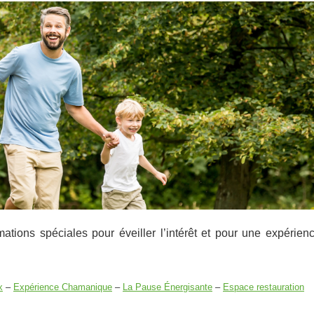
ions spéciales pour éveiller l’intérêt et pour une expérien
x
–
Expérience Chamanique
–
La Pause Énergisante
–
Espace restauration