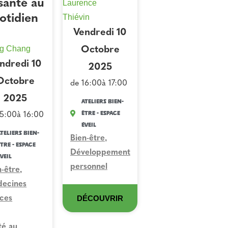
 santé au
Laurence
otidien
Thiévin
Vendredi 10
g Chang
Octobre
ndredi 10
2025
Octobre
de 16:00
à 17:00
2025
Ateliers Bien-
Être - Espace
15:00
à 16:00
Éveil
teliers Bien-
,
Bien-être
tre - Espace
Développement
veil
personnel
,
n-être
ecines
DÉCOUVRIR
ces
té au