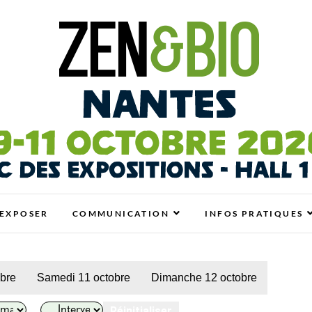
antes
N BIO, BIEN-ÊTRE ET HABITAT SAIN
EXPOSER
COMMUNICATION
INFOS PRATIQUES
obre
Samedi 11 octobre
Dimanche 12 octobre
Réinitialiser