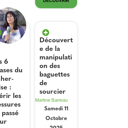
DÉCOUVRIR
Découvert
e de la
manipulati
s 6
on des
ases du
baguettes
cher-
de
ise :
sourcier
érir les
Martine Barreau
essures
Samedi 11
 passé
Octobre
ur