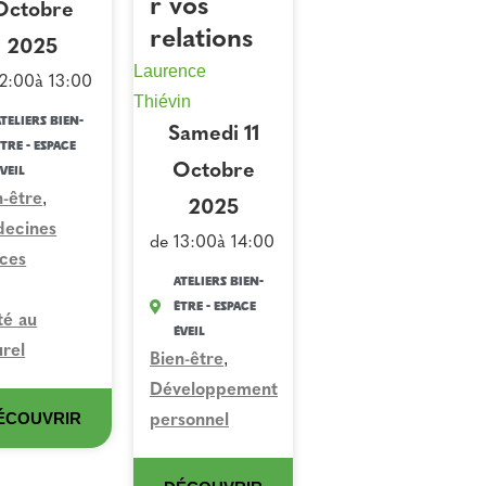
r vos
Octobre
relations
2025
Laurence
12:00
à 13:00
Thiévin
teliers Bien-
Samedi 11
tre - Espace
Octobre
veil
,
n-être
2025
ecines
de 13:00
à 14:00
ces
Ateliers Bien-
Être - Espace
té au
Éveil
urel
,
Bien-être
Développement
ÉCOUVRIR
personnel