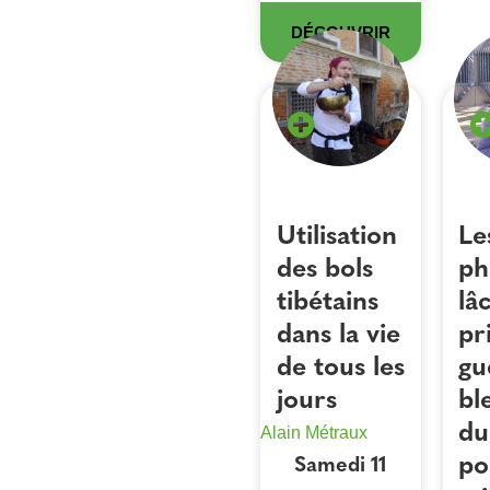
DÉCOUVRIR
Utilisation
Le
des bols
ph
tibétains
lâ
dans la vie
pr
de tous les
gu
jours
bl
du
Alain Métraux
po
Samedi 11