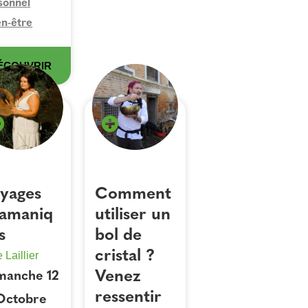
sonnel
en-être
ÉCOUVRIR
yages
Comment
amaniq
utiliser un
s
bol de
cristal ?
 Laillier
Venez
manche 12
ressentir
Octobre