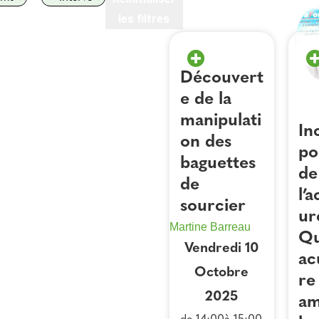
les filtres
Découvert
e de la
manipulati
In
on des
po
baguettes
de
de
l’
sourcier
ur
Martine Barreau
Qu
Vendredi 10
ac
Octobre
re
2025
am