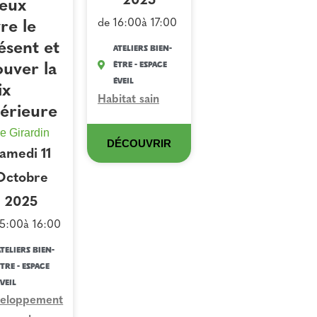
2025
eux
de 16:00
à 17:00
vre le
ésent et
Ateliers Bien-
Être - Espace
ouver la
Éveil
ix
Habitat sain
térieure
e Girardin
DÉCOUVRIR
amedi 11
Octobre
2025
15:00
à 16:00
teliers Bien-
tre - Espace
veil
eloppement