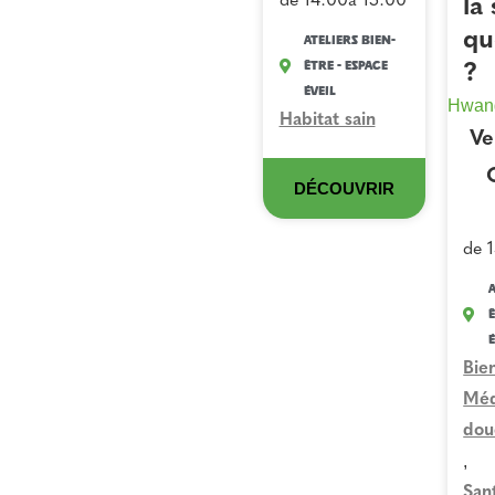
de 14:00
à 15:00
la
qu
Ateliers Bien-
Être - Espace
?
Éveil
Hwan
Habitat sain
Ve
DÉCOUVRIR
de 
A
Ê
É
Bie
Méd
dou
,
San