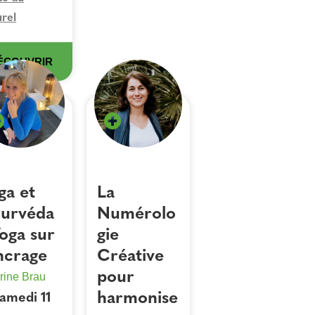
urel
ÉCOUVRIR
ga et
La
urvéda
Numérolo
Yoga sur
gie
ancrage
Créative
pour
rine Brau
harmonise
amedi 11