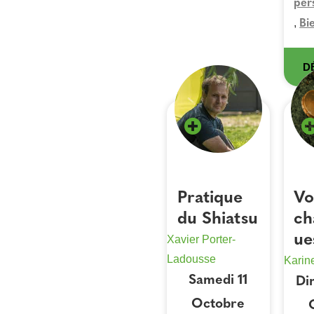
per
,
Bi
D
Pratique
Vo
du Shiatsu
ch
ue
Xavier Porter-
Ladousse
Karine
Samedi 11
Di
Octobre