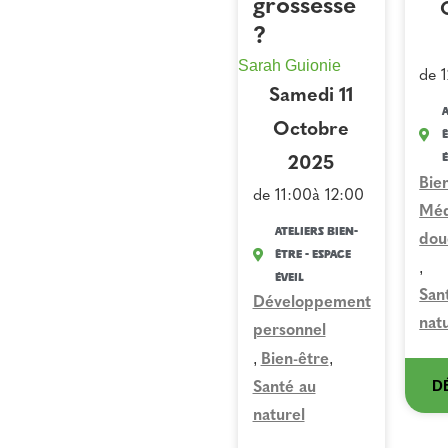
grossesse
?
Sarah Guionie
de 
Samedi 11
A
Octobre
Ê
É
2025
Bie
de 11:00
à 12:00
Méd
Ateliers Bien-
dou
Être - Espace
,
Éveil
San
Développement
nat
personnel
,
,
Bien-être
D
Santé au
naturel