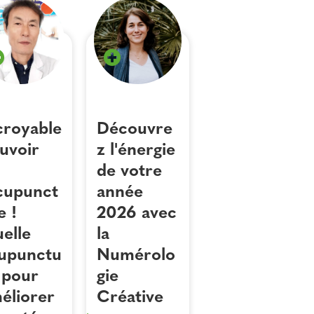
croyable
Découvre
uvoir
z l'énergie
de votre
acupunct
année
e !
2026 avec
elle
la
upunctu
Numérolo
 pour
gie
éliorer
Créative