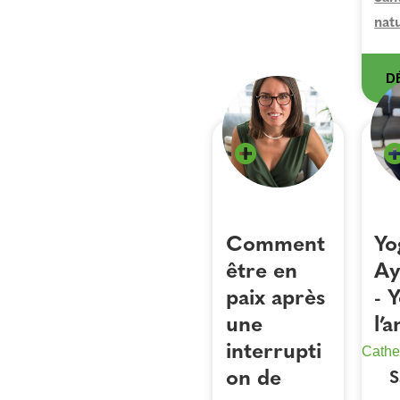
nat
D
Comment
Yo
être en
Ay
paix après
- 
une
l’
interrupti
Cathe
on de
S