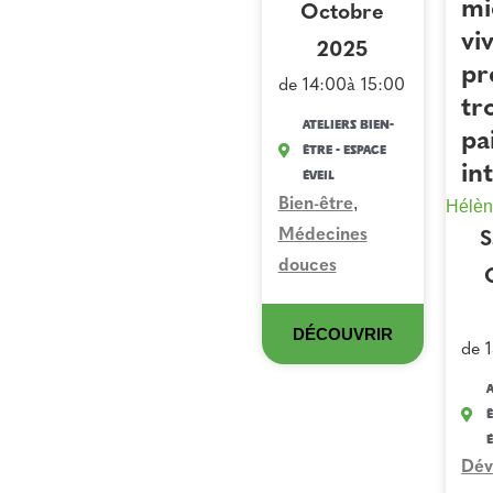
mi
Octobre
vi
2025
pr
de 14:00
à 15:00
tr
Ateliers Bien-
pa
Être - Espace
in
Éveil
,
Bien-être
Hélèn
Médecines
S
douces
DÉCOUVRIR
de 
A
Ê
É
Dév