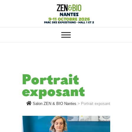
SALON ZEN & BIO NANTES :
Salon ZEN & BIO
VOTRE SALON BIO, BIEN-ÊTRE
ET HABITAT SAIN
Nantes
Portrait
exposant
Salon ZEN & BIO Nantes
>
Portrait exposant