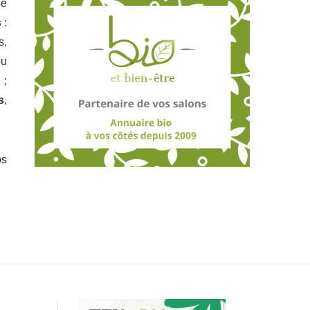
se
s
:
s,
ou
 ;
s
,
os