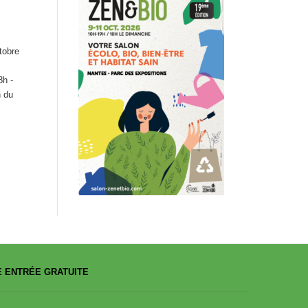
tobre
8h -
n du
 ENTRÉE GRATUITE