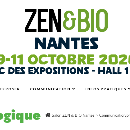
antes
N BIO, BIEN-ÊTRE ET HABITAT SAIN
EXPOSER
COMMUNICATION
INFOS PRATIQUES
ogique
Salon ZEN & BIO Nantes
>
Communication/pre