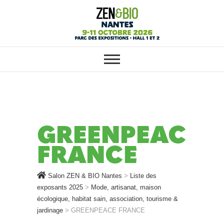
SALON ZEN & BIO NANTES :
Salon ZEN & BIO
VOTRE SALON BIO, BIEN-ÊTRE
ET HABITAT SAIN
Nantes
GREENPEACE
FRANCE
Salon ZEN & BIO Nantes
>
Liste des
exposants 2025
>
Mode, artisanat, maison
écologique, habitat sain, association, tourisme &
jardinage
>
GREENPEACE FRANCE