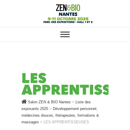
SALON ZEN & BIO NANTES :
Salon ZEN & BIO
VOTRE SALON BIO, BIEN-ÊTRE
ET HABITAT SAIN
Nantes
LES
APPRENTISSEU
Salon ZEN & BIO Nantes
>
Liste des
exposants 2025
>
Développement personnel,
médecines douces, thérapeutes, formations &
massages
>
LES APPRENTISSEUSES