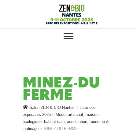
SALON ZEN & BIO NANTES :
Salon ZEN & BIO
VOTRE SALON BIO, BIEN-ÊTRE
ET HABITAT SAIN
Nantes
MINEZ-DU
FERME
Salon ZEN & BIO Nantes
>
Liste des
exposants 2025
>
Mode, artisanat, maison
écologique, habitat sain, association, tourisme &
jardinage
>
MINEZ-DU FERME