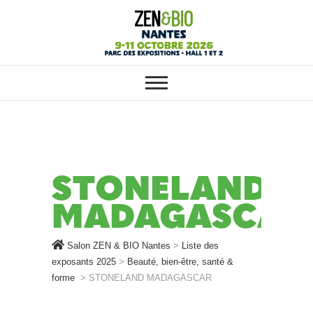
SALON ZEN & BIO NANTES :
Salon ZEN & BIO
VOTRE SALON BIO, BIEN-ÊTRE
ET HABITAT SAIN
Nantes
STONELAND
MADAGASCAR
Salon ZEN & BIO Nantes
>
Liste des
exposants 2025
>
Beauté, bien-être, santé &
forme
>
STONELAND MADAGASCAR