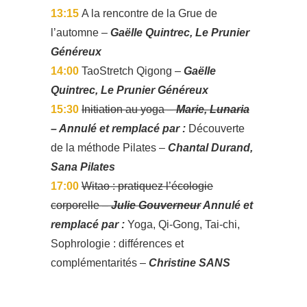
13:15
A la rencontre de la Grue de
l’automne –
Gaëlle Quintrec, Le Prunier
Généreux
14:00
TaoStretch Qigong –
Gaëlle
Quintrec, Le Prunier Généreux
15:30
Initiation au yoga –
Marie, Lunaria
– Annulé et remplacé par :
Découverte
de la méthode Pilates –
Chantal Durand,
Sana Pilates
17:00
Witao : pratiquez l’écologie
corporelle –
Julie Gouverneur
Annulé et
remplacé par :
Yoga, Qi-Gong, Tai-chi,
Sophrologie : différences et
complémentarités –
Christine SANS