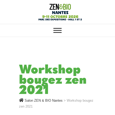
SALON ZEN & BIO NANTES :
Salon ZEN & BIO
VOTRE SALON BIO, BIEN-ÊTRE
ET HABITAT SAIN
Nantes
Workshop
bougez zen
2021
Salon ZEN & BIO Nantes
>
Workshop bougez
zen 2021