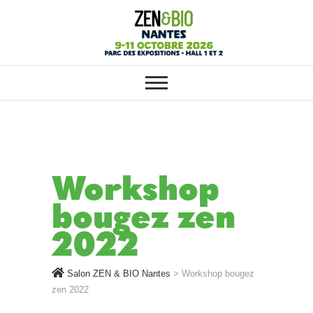
SALON ZEN & BIO NANTES :
Salon ZEN & BIO
VOTRE SALON BIO, BIEN-ÊTRE
ET HABITAT SAIN
Nantes
Workshop
bougez zen
2022
Salon ZEN & BIO Nantes
>
Workshop bougez
zen 2022