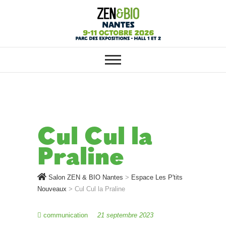
SALON ZEN & BIO NANTES :
Salon ZEN & BIO
VOTRE SALON BIO, BIEN-ÊTRE
ET HABITAT SAIN
Nantes
Cul Cul la
Praline
Salon ZEN & BIO Nantes
>
Espace Les P'tits
Nouveaux
>
Cul Cul la Praline
communication
21 septembre 2023