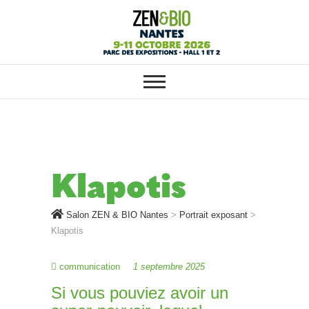
SALON ZEN & BIO NANTES :
Salon ZEN & BIO
VOTRE SALON BIO, BIEN-ÊTRE
ET HABITAT SAIN
Nantes
Klapotis
Salon ZEN & BIO Nantes
>
Portrait exposant
>
Klapotis
communication
1 septembre 2025
Si vous pouviez avoir un