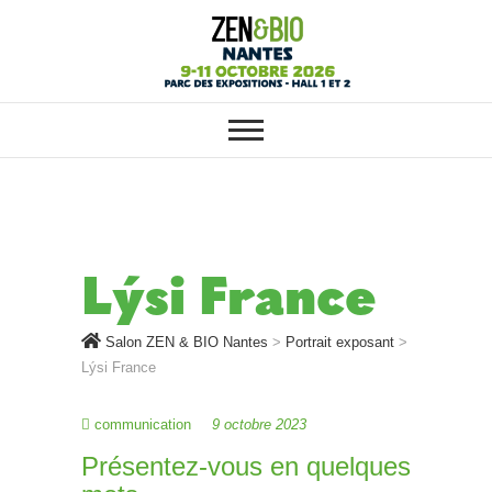
SALON ZEN & BIO NANTES :
Salon ZEN & BIO
VOTRE SALON BIO, BIEN-ÊTRE
ET HABITAT SAIN
Nantes
Lýsi France
Salon ZEN & BIO Nantes
>
Portrait exposant
>
Lýsi France
communication
9 octobre 2023
Présentez-vous en quelques