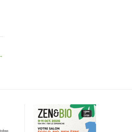
→
tobre