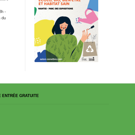
8h -
n du
 ENTRÉE GRATUITE