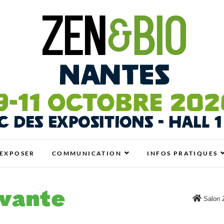
antes
N BIO, BIEN-ÊTRE ET HABITAT SAIN
EXPOSER
COMMUNICATION
INFOS PRATIQUES
ovante
Salon 