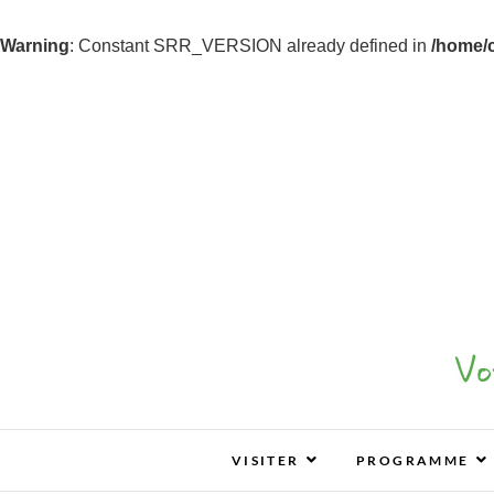
Warning
: Constant SRR_VERSION already defined in
/home/
Z&B Bordeaux
ZEN & BIO : VOS SALONS BIO, BIEN-ÊTR
VISITER
PROGRAMME