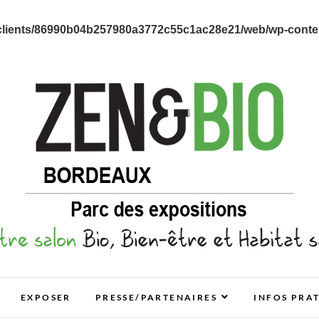
clients/86990b04b257980a3772c55c1ac28e21/web/wp-content
E ET HABITAT SAIN
EXPOSER
PRESSE/PARTENAIRES
INFOS PRA