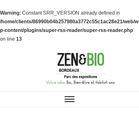
Warning
: Constant SRR_VERSION already defined in
/home/clients/86990b04b257980a3772c55c1ac28e21/web/w
p-content/plugins/super-rss-reader/super-rss-reader.php
on line
13
ZEN & BIO : VOS SALONS BIO,
Z&B Bordeaux
BIEN-ÊTRE ET HABITAT SAIN