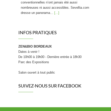
conventionnelles n’ont jamais été aussi
nombreuses ni aussi accessibles. Sevellia.com
dresse un panorama…
[...]
Friandises saines : La « bonbon » révolution !
INFOS PRATIQUES
ZEN&BIO BORDEAUX
Dates à venir !
Craquer pour un bonbon sans culpabiliser, et
De 10h00 à 19h00 - Dernière entrée à 18h30
donner à ses enfants le goût du sain plutôt que
Parc des Expositions
celui du sucre blanc raffiné : c’est la promesse
d’une nouvelle génération de confiseries. Fini
Salon ouvert à tout public
les bonbons 100% chimiques qui font grincer
des dents les nutritionnistes. Place à une
confiserie repensée, qui transforme…
[...]
SUIVEZ-NOUS SUR FACEBOOK
[FOCUS SUR…] STOOLY