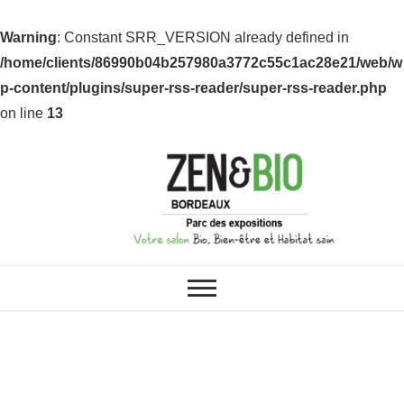
Warning
: Constant SRR_VERSION already defined in
/home/clients/86990b04b257980a3772c55c1ac28e21/web/w
p-content/plugins/super-rss-reader/super-rss-reader.php
on line
13
ZEN & BIO : VOS SALONS BIO,
Z&B Bordeaux
BIEN-ÊTRE ET HABITAT SAIN