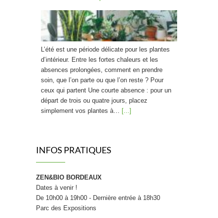
L’été est une période délicate pour les plantes
d’intérieur. Entre les fortes chaleurs et les
absences prolongées, comment en prendre
soin, que l’on parte ou que l’on reste ? Pour
ceux qui partent Une courte absence : pour un
départ de trois ou quatre jours, placez
simplement vos plantes à…
[...]
Trouver des protections hygiéniques bio
INFOS PRATIQUES
ZEN&BIO BORDEAUX
Dates à venir !
À l’heure où la rentrée de septembre invite à
De 10h00 à 19h00 - Dernière entrée à 18h30
repenser sa routine bien-être de A à Z, c’est
Parc des Expositions
aussi le bon moment pour s’interroger sur ses