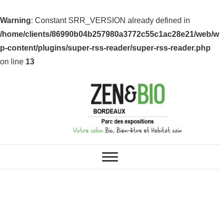
Warning
: Constant SRR_VERSION already defined in
/home/clients/86990b04b257980a3772c55c1ac28e21/web/w
p-content/plugins/super-rss-reader/super-rss-reader.php
on line
13
ZEN & BIO : VOS SALONS BIO,
Z&B Bordeaux
BIEN-ÊTRE ET HABITAT SAIN