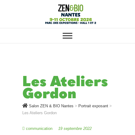
SALON ZEN & BIO NANTES :
Salon ZEN & BIO
VOTRE SALON BIO, BIEN-ÊTRE
ET HABITAT SAIN
Nantes
Les Ateliers
Gordon
Salon ZEN & BIO Nantes
>
Portrait exposant
>
Les Ateliers Gordon
communication
19 septembre 2022